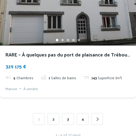
RARE – À quelques pas du port de plaisance de Tréboul,
spacieuse maison familiale avec vue
329 175 €
5
Chambres
1
Salles de bains
143
Superficie (m²)
Maison
À vendre
1
2
3
4
1 - 5 of 17 post