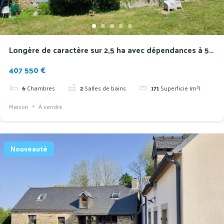
Longère de caractère sur 2,5 ha avec dépendances à 5
min des plages
407 550 €
6
Chambres
2
Salles de bains
171
Superficie (m²)
Maison
À vendre
Nouveauté