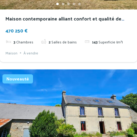
Maison contemporaine alliant confort et qualité de
construction en lisière de Douarnenez
470 250 €
3
Chambres
2
Salles de bains
143
Superficie (m²)
Maison
À vendre
Nouveauté