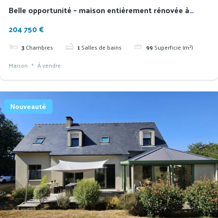
Belle opportunité – maison entièrement rénovée à
proximité des écoles
204 750 €
3
Chambres
1
Salles de bains
99
Superficie (m²)
Maison
À vendre
Nouveauté