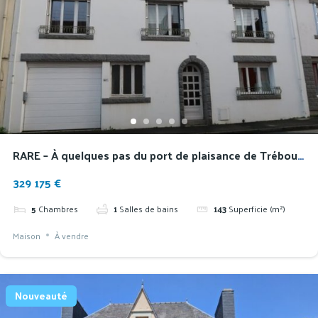
RARE – À quelques pas du port de plaisance de Tréboul,
spacieuse maison familiale avec vue
329 175 €
5
Chambres
1
Salles de bains
143
Superficie (m²)
Maison
À vendre
Nouveauté