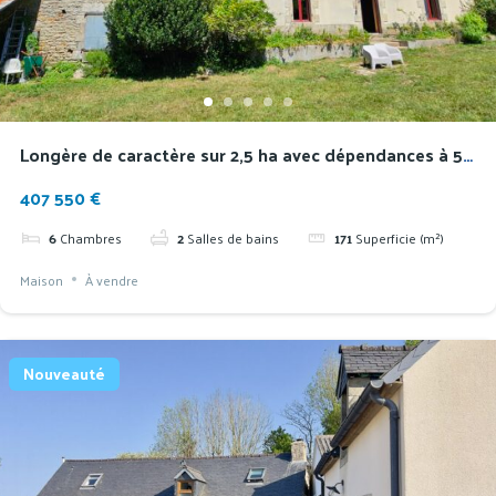
Longère de caractère sur 2,5 ha avec dépendances à 5
min des plages
407 550 €
6
Chambres
2
Salles de bains
171
Superficie (m²)
Maison
À vendre
Nouveauté