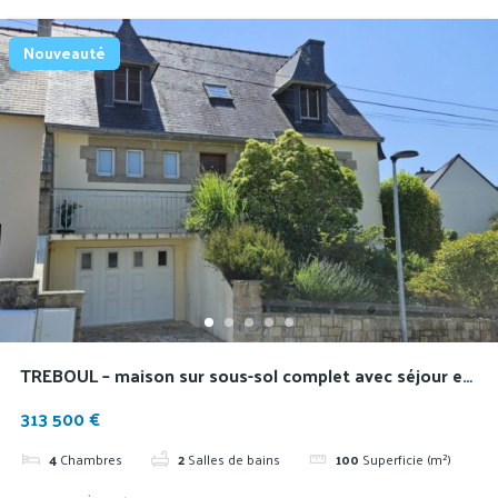
Nouveauté
TREBOUL – maison sur sous-sol complet avec séjour en
rez-de-jardin
313 500 €
4
Chambres
2
Salles de bains
100
Superficie (m²)