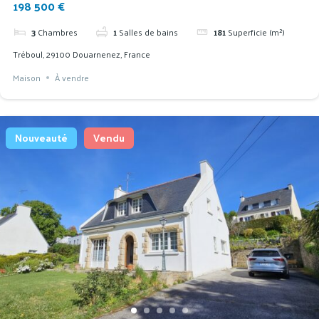
198 500 €
3
Chambres
1
Salles de bains
181
Superficie (m²)
Tréboul, 29100 Douarnenez, France
Maison
À vendre
Nouveauté
Vendu