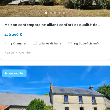
Maison contemporaine alliant confort et qualité de
construction en lisière de Douarnenez
470 250 €
3
Chambres
2
Salles de bains
143
Superficie (m²)
Maison
À vendre
Nouveauté