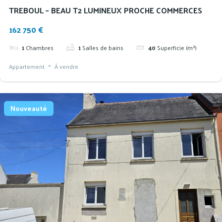
TREBOUL – BEAU T2 LUMINEUX PROCHE COMMERCES
162 750 €
1
Chambres
1
Salles de bains
40
Superficie (m²)
Appartement
À vendre
Nouveauté