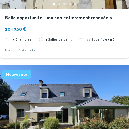
Belle opportunité – maison entièrement rénovée à
proximité des écoles
204 750 €
3
Chambres
1
Salles de bains
99
Superficie (m²)
Maison
À vendre
Nouveauté