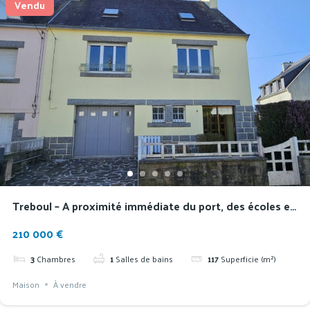
Vendu
Treboul – A proximité immédiate du port, des écoles et
des commerces
210 000 €
3
Chambres
1
Salles de bains
117
Superficie (m²)
Maison
À vendre