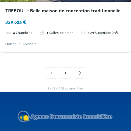
TREBOUL – Belle maison de conception traditionnelle
au coeur d’un quartier calme.
339 625 €
4
Chambres
1
Salles de bains
109
Superficie (m²)
Maison
À vendre
1
2
1 - 12 of 21 properties