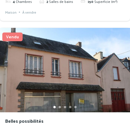
4
Chambres
2
Salles de bains
150
Superficie (m²)
Maison
À vendre
Vendu
Belles possibilités