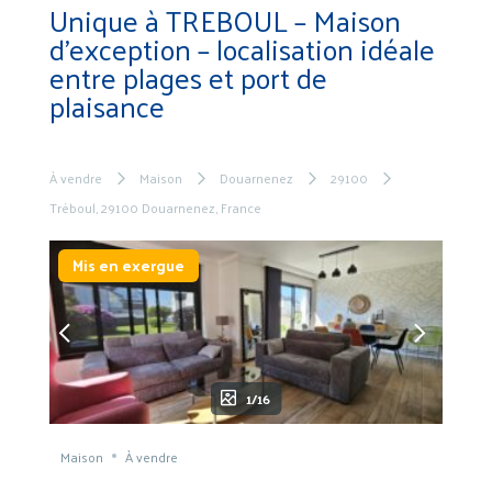
Unique à TREBOUL – Maison
d’exception – localisation idéale
entre plages et port de
plaisance
À vendre
Maison
Douarnenez
29100
Tréboul, 29100 Douarnenez, France
Mis en exergue
1/16
Maison
À vendre