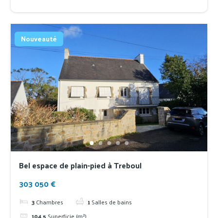
Nouveauté
Bel espace de plain-pied à Treboul
303 050 €
3
Chambres
1
Salles de bains
104.5
Superficie (m²)