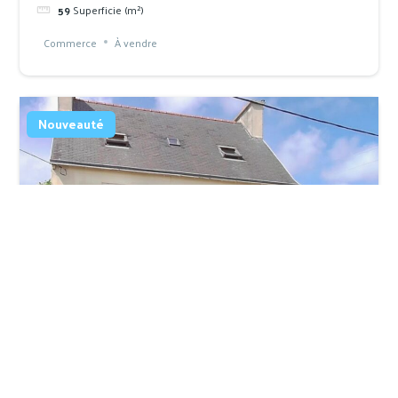
59
Superficie (m²)
Commerce
À vendre
Nouveauté
Treboul – proche des commerces
231 000 €