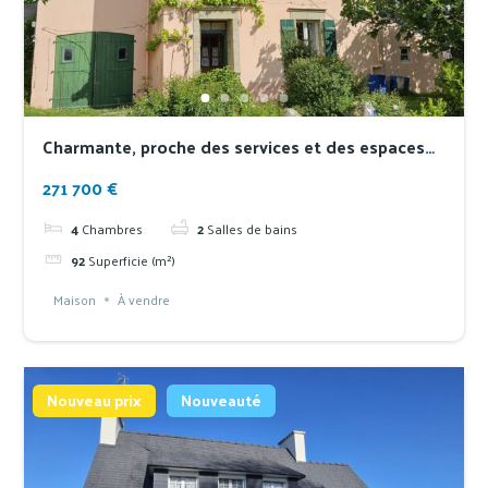
Charmante, proche des services et des espaces
verts
271 700 €
4
Chambres
2
Salles de bains
92
Superficie (m²)
Maison
À vendre
Nouveau prix
Nouveauté