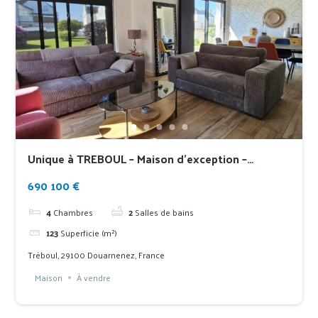
Unique à TREBOUL – Maison d’exception –
localisation idéale entre plages et port de
690 100 €
plaisance
4
Chambres
2
Salles de bains
123
Superficie (m²)
Tréboul, 29100 Douarnenez, France
Maison
À vendre