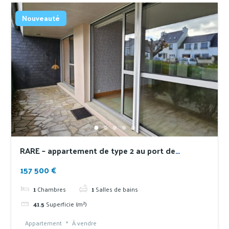
Nouveauté
RARE – appartement de type 2 au port de
plaisance de Treboul
157 500 €
1
Chambres
1
Salles de bains
41.5
Superficie (m²)
Appartement
À vendre