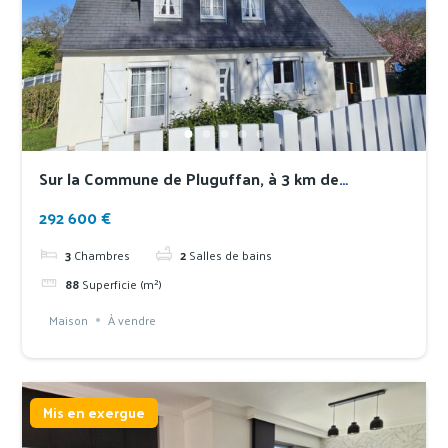
Sur la Commune de Pluguffan, à 3 km de
Quimper, agréable maison au coeur d’un quartier
292 600 €
paisible
3
Chambres
2
Salles de bains
88
Superficie (m²)
Maison
À vendre
Mis en exergue