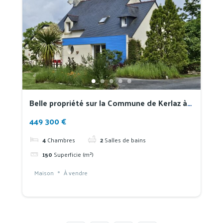
Belle propriété sur la Commune de Kerlaz à
1km des plages et 500 du bourg sur terrain
449 300 €
clos de 4302 m
4
Chambres
2
Salles de bains
150
Superficie (m²)
Maison
À vendre