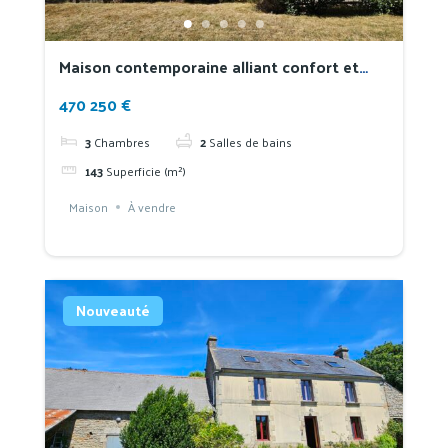
Maison contemporaine alliant confort et
qualité de construction en lisière de
470 250 €
Douarnenez
3
Chambres
2
Salles de bains
143
Superficie (m²)
Maison
À vendre
Nouveauté