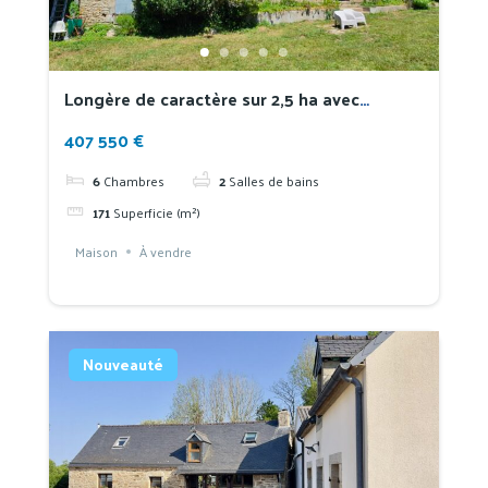
Longère de caractère sur 2,5 ha avec
dépendances à 5 min des plages
407 550 €
6
Chambres
2
Salles de bains
171
Superficie (m²)
Maison
À vendre
Nouveauté