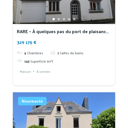
RARE – À quelques pas du port de plaisance
de Tréboul, spacieuse maison familiale avec
329 175 €
vue
5
Chambres
1
Salles de bains
143
Superficie (m²)
Maison
À vendre
Nouveauté