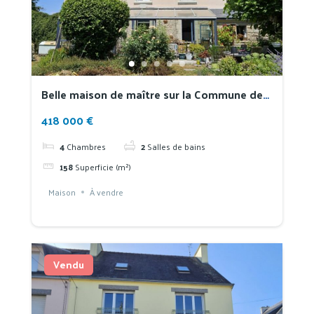
Belle maison de maître sur la Commune de
Pouldergat
418 000 €
4
Chambres
2
Salles de bains
158
Superficie (m²)
Maison
À vendre
Vendu