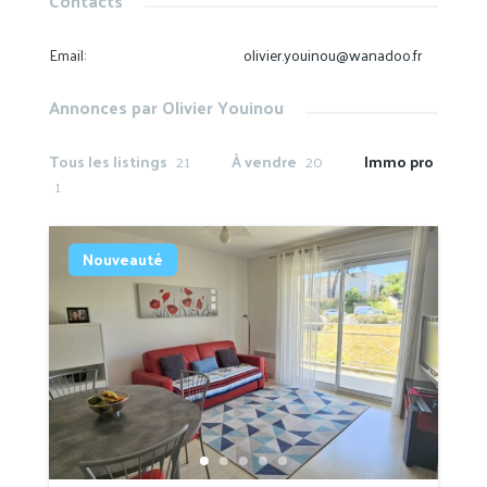
Contacts
Email
:
olivier.youinou@wanadoo.fr
Annonces par Olivier Youinou
Tous les listings
21
À vendre
20
Immo pro
1
Nouveauté