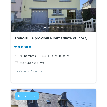
Treboul – A proximité immédiate du port,
des écoles et des commerces
210 000 €
3
Chambres
1
Salles de bains
117
Superficie (m²)
Maison
À vendre
Nouveauté