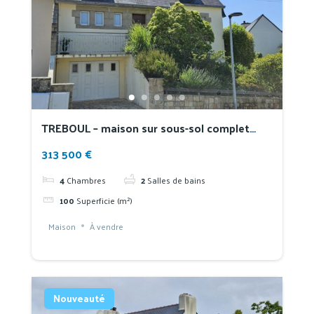
TREBOUL – maison sur sous-sol complet
avec séjour en rez-de-jardin
313 500 €
4
Chambres
2
Salles de bains
100
Superficie (m²)
Maison
À vendre
Nouveauté