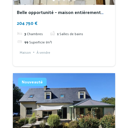
Belle opportunité – maison entièrement
rénovée à proximité des écoles
204 750 €
3
Chambres
1
Salles de bains
99
Superficie (m²)
Maison
À vendre
Nouveauté